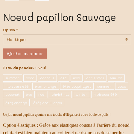
Noeud papillon Sauvage
Option
Ajouter au panier
État du produit :
Neuf
summer
coco
coconut
été
noel
christmas
winter
hibiscus; été
été; orange
été; coquillages
summer
coco
coconut
été
noel
christmas
winter
hibiscus; été
été; orange
été; coquillages
Ce joli noeud papillon ajoutera une touche d'élégance à votre boule de poils !
Option élastiques : Grâce aux elastiques cousus à l'arrière du noeud
celui-ci est bien maintenu au collier et ne risque pas de se perdre.